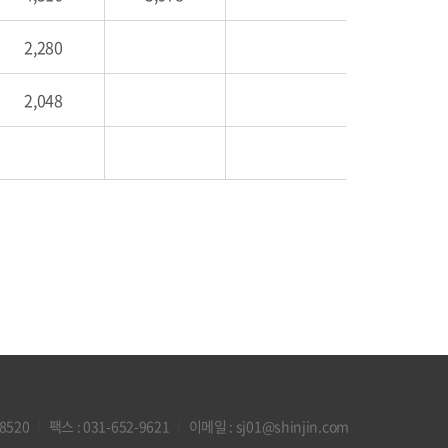
2,280
2,048
-8520
｜
팩스 : 031-652-9621
｜
이메일 :
sj01@shinjin.com