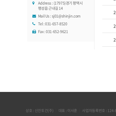
Address : (17975)경기 평택시
팽성읍 근내길 14
2
Mail Us :
sj01@shinjin.com
Tel :
031-657-8520
2
Fax : 031-652-9621
2
상호 : 신진토건(주)
｜
대표 : 이사훈
｜
사업자등록번호 : 124-8