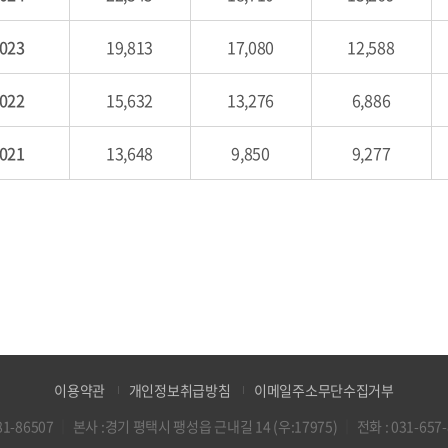
023
19,813
17,080
12,588
022
15,632
13,276
6,886
021
13,648
9,850
9,277
이용약관
개인정보취급방침
이메일주소무단수집거부
1-86507
｜
본사 :경기 평택시 팽성읍 근내길 14 (우:17975)
｜
전화 :
031-657