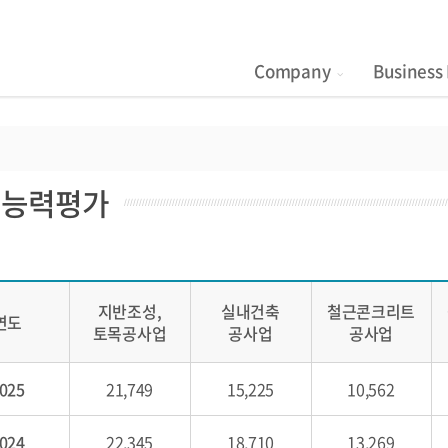
Company
Business 
공능력평가
지반조성,
실내건축
철근콘크리트
연도
토목공사업
공사업
공사업
025
21,749
15,225
10,562
024
22,345
18,710
13,269