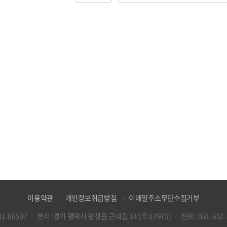
이용약관
개인정보취급방침
이메일주소무단수집거부
1-86507
｜
본사 :경기 평택시 팽성읍 근내길 14 (우:17975)
｜
전화 :
031-657