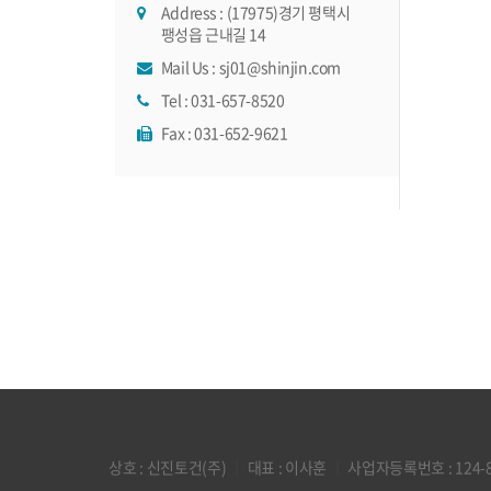
Address : (17975)경기 평택시
팽성읍 근내길 14
Mail Us :
sj01@shinjin.com
Tel :
031-657-8520
Fax : 031-652-9621
상호 : 신진토건(주)
｜
대표 : 이사훈
｜
사업자등록번호 : 124-8