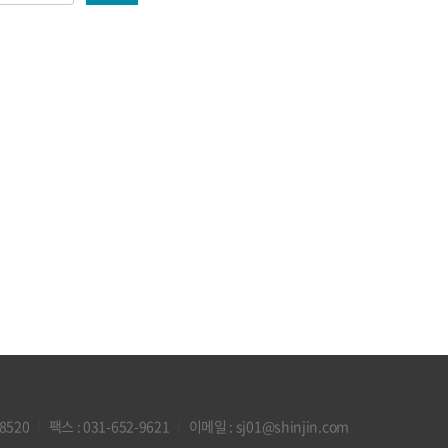
-8520
｜
팩스 : 031-652-9621
｜
이메일 :
sj01@shinjin.com